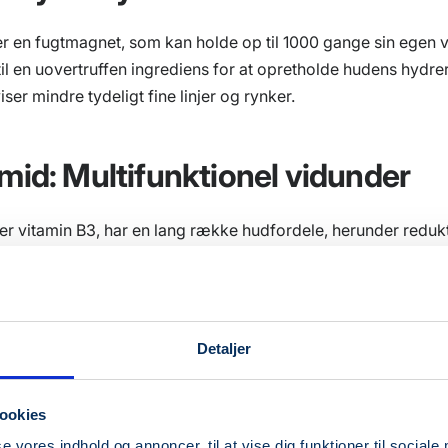
r en fugtmagnet, som kan holde op til 1000 gange sin egen v
til en uovertruffen ingrediens for at opretholde hudens hydrer
ser mindre tydeligt fine linjer og rynker.
mid: Multifunktionel vidunder
ler vitamin B3, har en lang række hudfordele, herunder reduk
forbedring af hudbarrierens funktion, minimering af porern
mentforandringer.
Detaljer
droxysyrer (AHA) og Beta-hydr
ookies
se vores indhold og annoncer, til at vise dig funktioner til sociale