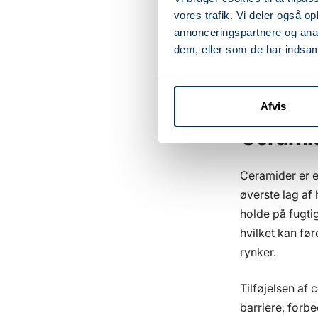
AHAs som glyko
vores trafik. Vi deler også 
eksfoliere hud
annonceringspartnere og anal
olieopløselige
dem, eller som de har indsaml
porerne samt h
fremme en mer
Afvis
Ceramid
Ceramider er en
øverste lag af
holde på fugti
hvilket kan før
rynker.
Tilføjelsen af
barriere, forb