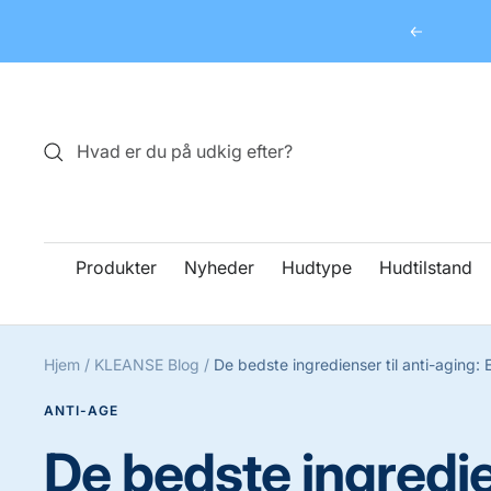
Spring
Forrige
til
indhold
Produkter
Nyheder
Hudtype
Hudtilstand
Hjem
KLEANSE Blog
De bedste ingredienser til anti-aging: 
ANTI-AGE
De bedste ingredie