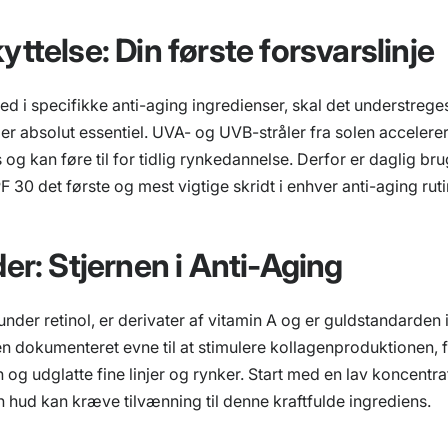
ttelse: Din første forsvarslinje
ed i specifikke anti-aging ingredienser, skal det understreges
 er absolut essentiel. UVA- og UVB-stråler fra solen accelere
og kan føre til for tidlig rynkedannelse. Derfor er daglig br
30 det første og mest vigtige skridt i enhver anti-aging ruti
er: Stjernen i Anti-Aging
under retinol, er derivater af vitamin A og er guldstandarden 
en dokumenteret evne til at stimulere kollagenproduktionen,
 og udglatte fine linjer og rynker. Start med en lav koncentr
n hud kan kræve tilvænning til denne kraftfulde ingrediens.