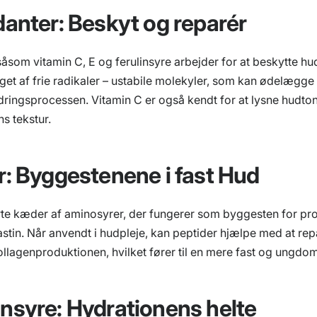
danter: Beskyt og reparér
såsom vitamin C, E og ferulinsyre arbejder for at beskytte 
get af frie radikaler – ustabile molekyler, som kan ødelægge
ringsprocessen. Vitamin C er også kendt for at lysne hudto
s tekstur.
r: Byggestenene i fast Hud
rte kæder af aminosyrer, der fungerer som byggesten for pr
astin. Når anvendt i hudpleje, kan peptider hjælpe med at re
ollagenproduktionen, hvilket fører til en mere fast og ungdo
nsyre: Hydrationens helte