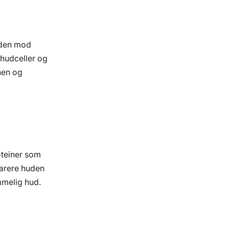
huden mod
 hudceller og
nen og
oteiner som
parere huden
mmelig hud.