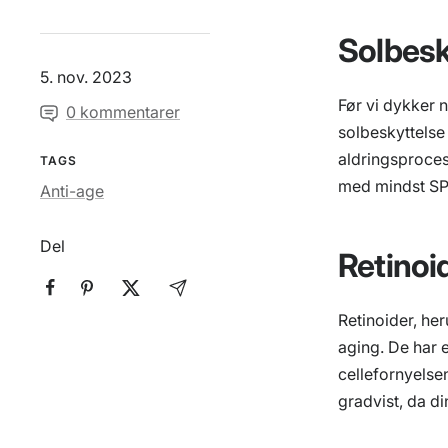
Solbesky
5. nov. 2023
Før vi dykker n
0 kommentarer
solbeskyttelse
aldringsproces 
TAGS
med mindst SPF 
Anti-age
Del
Retinoid
Retinoider, her
aging. De har 
cellefornyelsen
gradvist, da di