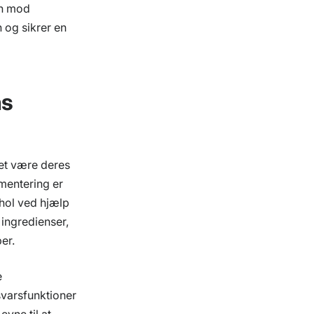
en mod
 og sikrer en
ns
ket være deres
mentering er
ohol ved hjælp
 ingredienser,
er.
e
svarsfunktioner
vne til at