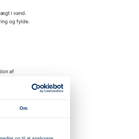
ægt i vand.
ing og fylde.
tion af
es udseende og
Om
oxysyrer
 medier og til at analysere