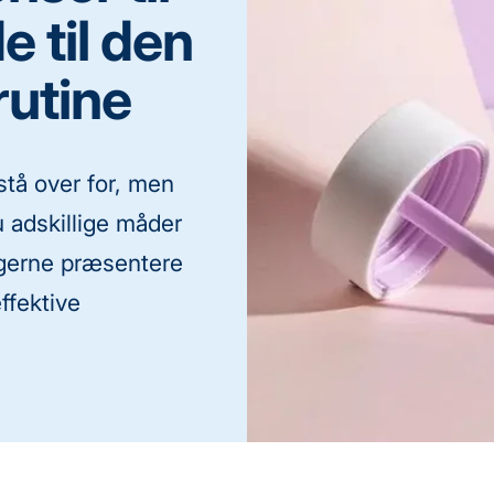
e til den
rutine
stå over for, men
 adskillige måder
 gerne præsentere
effektive