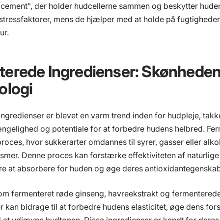
"cement", der holder hudcellerne sammen og beskytter hud
tressfaktorer, mens de hjælper med at holde på fugtigheden
ur.
erede Ingredienser: Skønhede
ologi
ngredienser er blevet en varm trend inden for hudpleje, tak
ngelighed og potentiale for at forbedre hudens helbred. Fer
roces, hvor sukkerarter omdannes til syrer, gasser eller alk
smer. Denne proces kan forstærke effektiviteten af naturlige
re at absorbere for huden og øge deres antioxidantegenskab
om fermenteret røde ginseng, havreekstrakt og fermentered
 kan bidrage til at forbedre hudens elasticitet, øge dens for
at udjævne hudtonen. Disse ingredienser er kendt for deres e