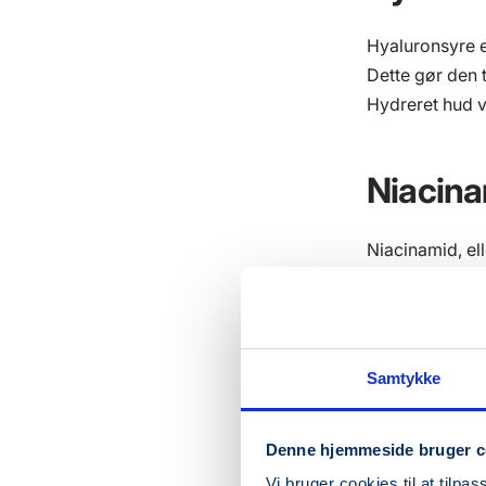
Hyaluronsyre e
Dette gør den 
Hydreret hud vi
Niacina
Niacinamid, el
inflammation, 
lysning af pig
Samtykke
Alfa-hy
(BHA)
Denne hjemmeside bruger c
Vi bruger cookies til at tilpas