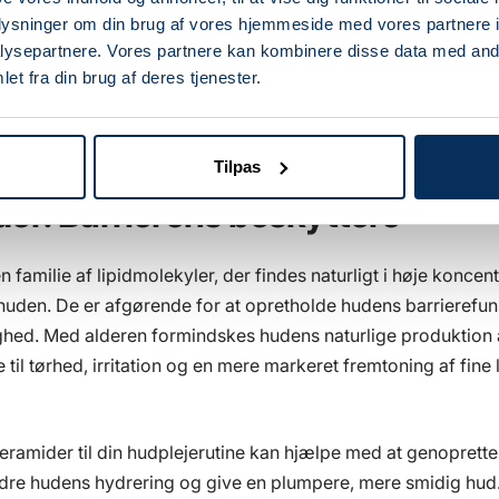
lsyre og laktisk syre er vandopløselige syrer, der hjælper 
oplysninger om din brug af vores hjemmeside med vores partnere i
ens overflade og fremme ny celle vækst. BHAs som salicylsy
ysepartnere. Vores partnere kan kombinere disse data med andr
 og kan trænge ind i porerne for at hjælpe med at eksfoliere 
et fra din brug af deres tjenester.
udoverfladen. Disse syrer kan hjælpe med at forbedre hudt
e jævn hudtone.
Tilpas
er: Barrierens beskyttere
 familie af lipidmolekyler, der findes naturligt i høje koncent
 huden. De er afgørende for at opretholde hudens barrierefunk
ghed. Med alderen formindskes hudens naturlige produktion 
e til tørhed, irritation og en mere markeret fremtoning af fine 
 ceramider til din hudplejerutine kan hjælpe med at genoprett
edre hudens hydrering og give en plumpere, mere smidig hud