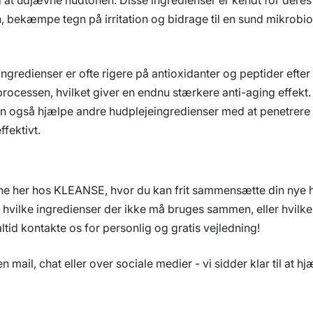
, bekæmpe tegn på irritation og bidrage til en sund mikrob
ngredienser er ofte rigere på antioxidanter og peptider efter
rocessen, hvilket giver en endnu stærkere anti-aging effekt.
n også hjælpe andre hudplejeingredienser med at penetrere
fektivt.
ne her hos KLEANSE, hvor du kan frit sammensætte din nye h
om hvilke ingredienser der ikke må bruges sammen, eller hvilk
ltid kontakte os for personlig og gratis vejledning!
n mail, chat eller over sociale medier - vi sidder klar til at hj