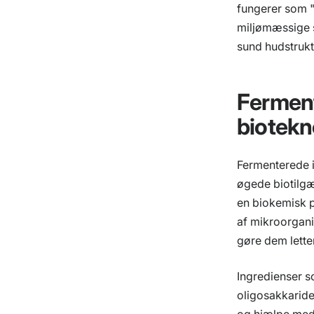
fungerer som 
miljømæssige s
sund hudstrukt
Ferment
biotekn
Fermenterede i
øgede biotilgæ
en biokemisk p
af mikroorgani
gøre dem lette
Ingredienser s
oligosakkarider
og hjælpe med 