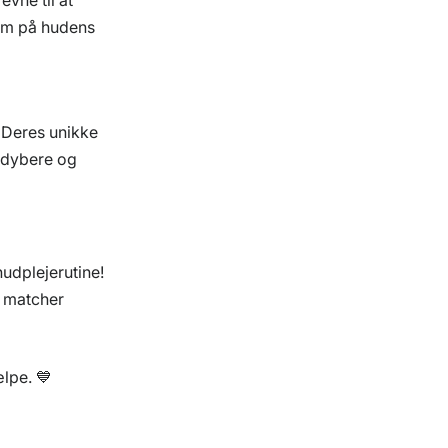
iom på hudens
 Deres unikke
 dybere og
udplejerutine!
e matcher
ælpe. 💙