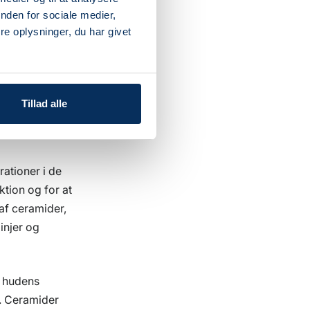
med at
nden for sociale medier,
re er
e oplysninger, du har givet
indersiden af
eksturen og
Tillad alle
rationer i de
tion og for at
af ceramider,
linjer og
e hudens
. Ceramider