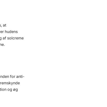
, at
rer hudens
ug af solcreme
ne.
inden for anti-
 fremskynde
ation og øg