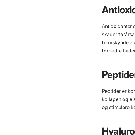
Antioxi
Antioxidanter 
skader forårsa
fremskynde ald
forbedre huden
Peptide
Peptider er ko
kollagen og el
og stimulere k
Hyaluro