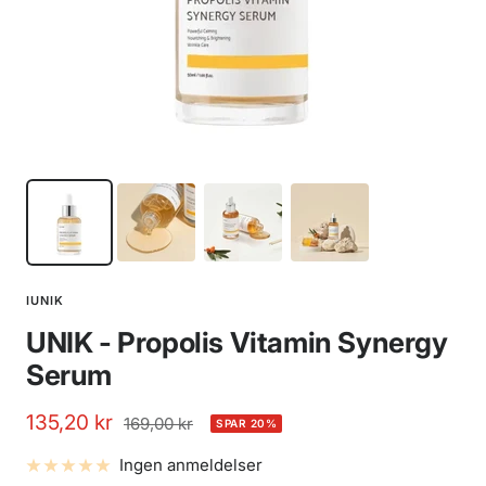
IUNIK
UNIK - Propolis Vitamin Synergy
Serum
Udsalgspris
135,20 kr
Normalpris
169,00 kr
SPAR 20%
Ingen anmeldelser