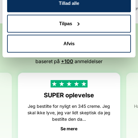
Tillad alle
Udsalgspris
Normalpris
Udsalgspris
Normalp
111,20 kr
139,00 kr
88,96 kr
111,20 k
Tilpas
Anbefalet af vores kunder
Afvis
4.8
Fremragende
/ 5
baseret på
+100
anmeldelser
SUPER oplevelse
Jeg bestilte for nyligt en 345 creme. Jeg
H
skal ikke lyve, jeg var lidt skeptisk da jeg
bestilte den da...
Se mere