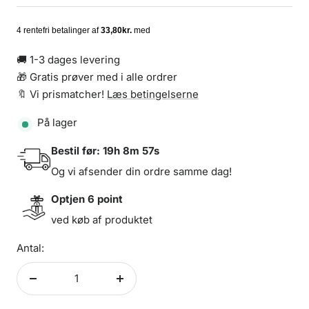
🚚 1-3 dages levering
🎁 Gratis prøver med i alle ordrer
🔖 Vi prismatcher!
Læs betingelserne
På lager
Bestil før:
19h 8m 57s
Og vi afsender din ordre samme dag!
Optjen
6
point
ved køb af produktet
Antal:
Formindsk
Forøg
antal
antal