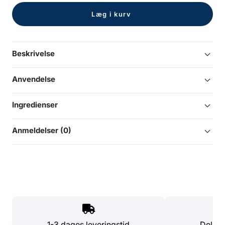
Læg i kurv
Beskrivelse
Anvendelse
Ingredienser
Anmeldelser (0)
1-3 dages leveringstid
Del di