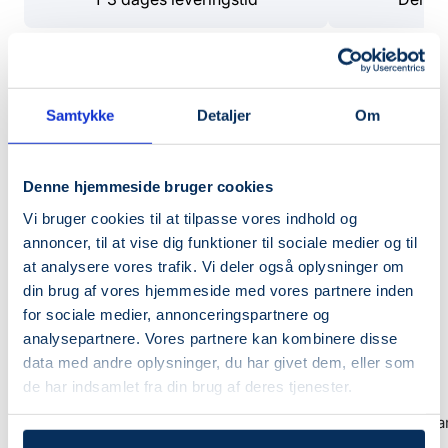
Mere fra samme brand
Samtykke
Detaljer
Om
NYHED
NYHED
SPAR 20%
SPAR 20%
Denne hjemmeside bruger cookies
Vi bruger cookies til at tilpasse vores indhold og
annoncer, til at vise dig funktioner til sociale medier og til
at analysere vores trafik. Vi deler også oplysninger om
din brug af vores hjemmeside med vores partnere inden
for sociale medier, annonceringspartnere og
analysepartnere. Vores partnere kan kombinere disse
+
data med andre oplysninger, du har givet dem, eller som
Læg
de har indsamlet fra din brug af deres tjenester.
i
IUNIK
IUNIK
kurv
IUNIK – Centella Calming Daily
IUNIK - Propolis Vit
Sunscreen
Sleeping Mask