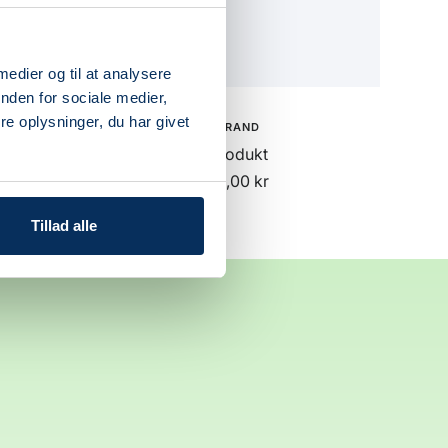
 medier og til at analysere
nden for sociale medier,
e oplysninger, du har givet
BRAND
Produkt
Udsalgspris
50,00 kr
Tillad alle