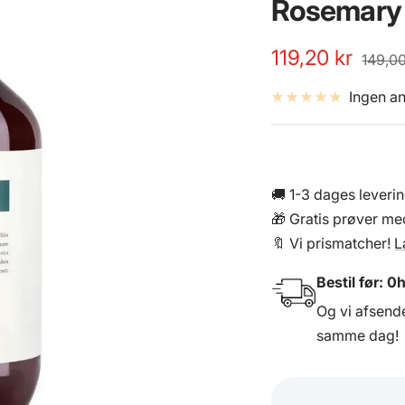
Rosemary
Udsalgspris
119,20 kr
Norma
149,00
Ingen a
🚚 1-3 dages leveri
🎁 Gratis prøver med
🔖 Vi prismatcher!
L
Bestil før:
0h
Og vi afsend
samme dag!