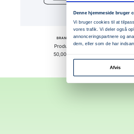
Denne hjemmeside bruger c
Vi bruger cookies til at tilpas
vores trafik. Vi deler også 
annonceringspartnere og anal
BRAND
dem, eller som de har indsaml
Produkt
Udsalgspris
50,00 kr
Afvis