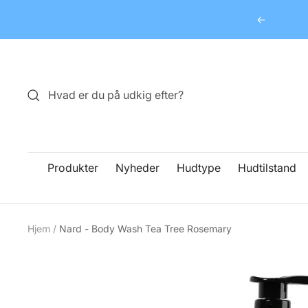
Spring
Forrige
til
indhold
Produkter
Nyheder
Hudtype
Hudtilstand
Hjem
Nard - Body Wash Tea Tree Rosemary