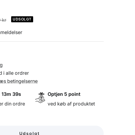
lpris
 kr
UDSOLGT
nmeldelser
ng
 i alle ordrer
æs betingelserne
 13m 38s
Optjen
5
point
er din ordre
ved køb af produktet
Udsolgt