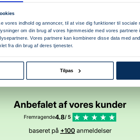
ookies
se vores indhold og annoncer, til at vise dig funktioner til sociale
oplysninger om din brug af vores hjemmeside med vores partnere i
ysepartnere. Vores partnere kan kombinere disse data med andr
BRAND
BRAND
et fra din brug af deres tjenester.
Produkt
Produkt
Udsalgspris
Udsalgspris
50,00 kr
50,00 kr
Tilpas
Anbefalet af vores kunder
4.8
Fremragende
/ 5
baseret på
+100
anmeldelser