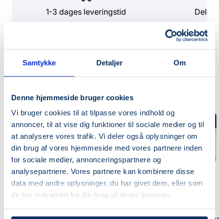
1-3 dages leveringstid
Del di
Mere fra samme brand
Samtykke
Detaljer
Om
UDSOLGT
SPAR 20%
Denne hjemmeside bruger cookies
Vi bruger cookies til at tilpasse vores indhold og
annoncer, til at vise dig funktioner til sociale medier og til
at analysere vores trafik. Vi deler også oplysninger om
din brug af vores hjemmeside med vores partnere inden
for sociale medier, annonceringspartnere og
analysepartnere. Vores partnere kan kombinere disse
data med andre oplysninger, du har givet dem, eller som
de har indsamlet fra din brug af deres tjenester.
PYUNKANG YUL
PYUNKANG YUL
Moisture Cream
Calming Moisture Barrie