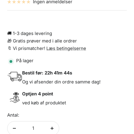
Ingen anmeldelser
🚚 1-3 dages levering
🎁 Gratis prøver med i alle ordrer
🔖 Vi prismatcher!
Læs betingelserne
På lager
Bestil før:
22h 41m 44s
Og vi afsender din ordre samme dag!
Optjen
4
point
ved køb af produktet
Antal:
Formindsk
Forøg