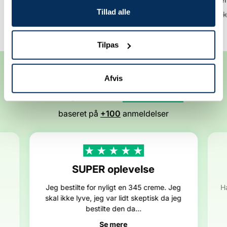
Tillad alle
Udsalgspris
Normalpris
Udsalgspris
Normalp
127,20 kr
159,00 kr
103,20 kr
129,00 k
Tilpas
Anbefalet af vores kunder
Afvis
4.8
Fremragende
/ 5
baseret på
+100
anmeldelser
SUPER oplevelse
Jeg bestilte for nyligt en 345 creme. Jeg
H
skal ikke lyve, jeg var lidt skeptisk da jeg
bestilte den da...
Se mere