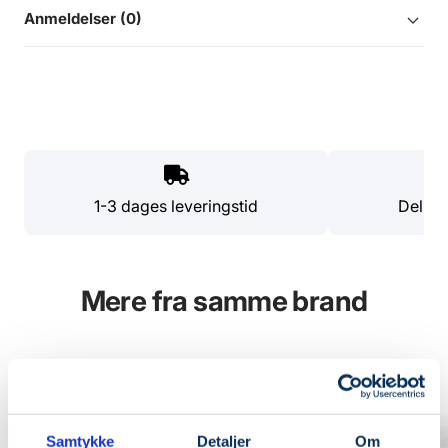
Anmeldelser (0)
1-3 dages leveringstid
Del di
Mere fra samme brand
SPAR 20%
Samtykke
Detaljer
Om