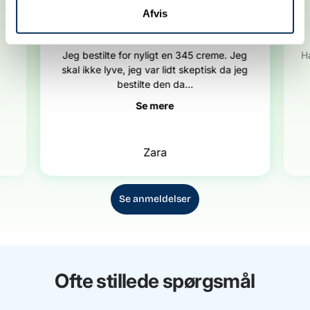
Afvis
SUPER oplevelse
Jeg bestilte for nyligt en 345 creme. Jeg
H
skal ikke lyve, jeg var lidt skeptisk da jeg
bestilte den da...
Se mere
Zara
Se anmeldelser
Ofte stillede spørgsmål