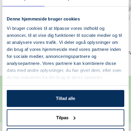
Denne hjemmeside bruger cookies
Vi bruger cookies til at tilpasse vores indhold og
+
annoncer, til at vise dig funktioner til sociale medier og til
Læg
at analysere vores trafik. Vi deler også oplysninger om
i
ROUND LAB
ROUND LAB
din brug af vores hjemmeside med vores partnere inden
kurv
1025 Dokdo Ampoule
1025 Dokdo Bubble 
for sociale medier, annonceringspartnere og
Udsalgspris
Normalpris
Udsalgspris
199,20 kr
249,00 kr
139,00 kr
analysepartnere. Vores partnere kan kombinere disse
data med andre oplysninger, du har givet dem, eller som
de har indsamlet fra din brug af deres tjenester.
Anbefalet af vores kunder
Tillad alle
4.8
Fremragende
/ 5
baseret på
+100
anmeldelser
Tilpas