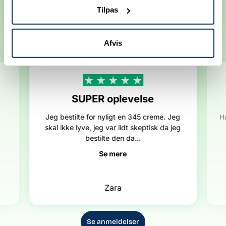
Anbefalet af vores kunder
Tilpas
4.8
Fremragende
/ 5
baseret på
+100
anmeldelser
Afvis
SUPER oplevelse
Jeg bestilte for nyligt en 345 creme. Jeg
H
skal ikke lyve, jeg var lidt skeptisk da jeg
bestilte den da...
Se mere
Zara
Se anmeldelser