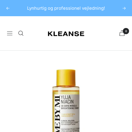
Spring
Lynhurtig og professionel vejledning!
Forrige
Næs
til
indhold
KLEANSE
0
Navigation