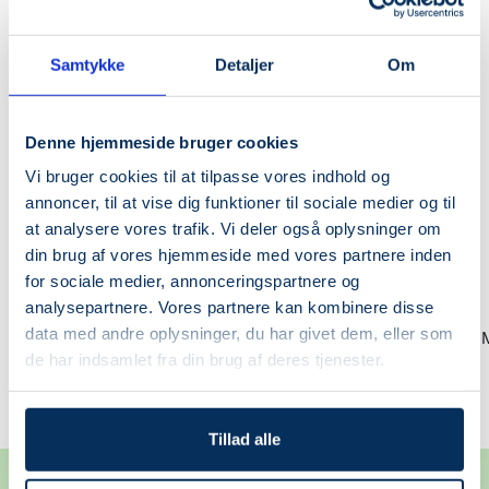
🌿VEGAN
🌿VEGAN
Samtykke
Detaljer
Om
SPAR 20%
Denne hjemmeside bruger cookies
Vi bruger cookies til at tilpasse vores indhold og
annoncer, til at vise dig funktioner til sociale medier og til
at analysere vores trafik. Vi deler også oplysninger om
+
din brug af vores hjemmeside med vores partnere inden
Læg
for sociale medier, annonceringspartnere og
i
analysepartnere. Vores partnere kan kombinere disse
SOME BY MI
SOME BY MI
data med andre oplysninger, du har givet dem, eller som
kurv
AHA BHA PHA 30 Days Miracle
AHA BHA PHA 30 Days M
de har indsamlet fra din brug af deres tjenester.
Cream
Toner
Udsalgspris
Normalpris
Udsalgspris
143,20 kr
179,00 kr
169,00 kr
Tillad alle