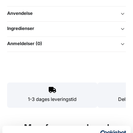
Anvendelse
Ingredienser
Anmeldelser (0)
1-3 dages leveringstid
Del di
Mere fra samme brand