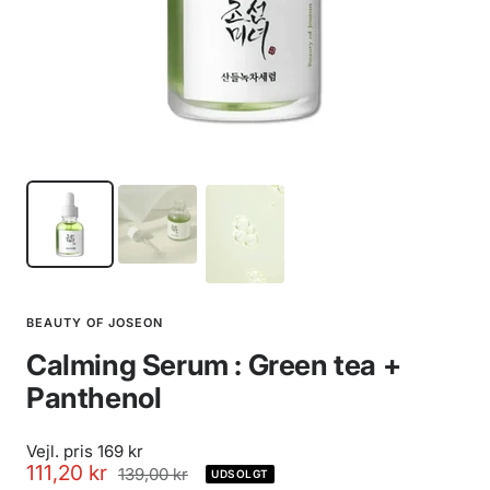
BEAUTY OF JOSEON
Calming Serum : Green tea +
Panthenol
Vejl. pris 169 kr
Udsalgspris
111,20 kr
Normalpris
139,00 kr
UDSOLGT