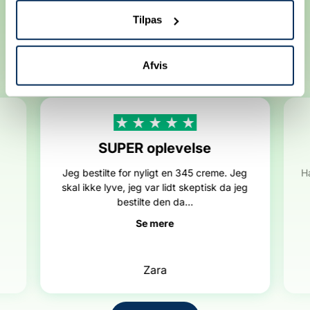
Tilpas
Anbefalet af vores kunder
4.8
Fremragende
/ 5
Afvis
baseret på
+100
anmeldelser
SUPER oplevelse
Jeg bestilte for nyligt en 345 creme. Jeg
H
skal ikke lyve, jeg var lidt skeptisk da jeg
bestilte den da...
Se mere
Zara