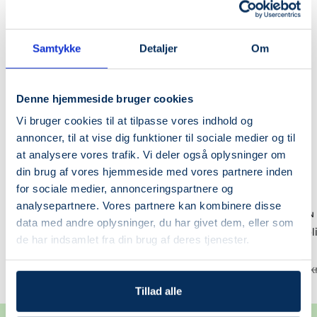
🌿VEGAN
SPAR 20%
Samtykke
Detaljer
Om
SPAR 20%
Denne hjemmeside bruger cookies
Vi bruger cookies til at tilpasse vores indhold og
annoncer, til at vise dig funktioner til sociale medier og til
at analysere vores trafik. Vi deler også oplysninger om
din brug af vores hjemmeside med vores partnere inden
+
for sociale medier, annonceringspartnere og
Læg
analysepartnere. Vores partnere kan kombinere disse
i
BEAUTY OF JOSEON
BEAUTY OF JOSEON
data med andre oplysninger, du har givet dem, eller som
kurv
Relief Sun: Rice + Probiotics
Glow Serum : Propol
de har indsamlet fra din brug af deres tjenester.
SPF 50+ PA++++
Niacinamide
Udsalgspris
Normalpris
Udsalgspris
Normalp
127,20 kr
159,00 kr
111,20 kr
139,00 k
Tillad alle