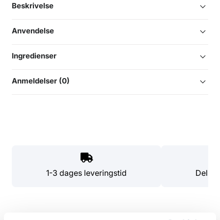
Beskrivelse
Anvendelse
Ingredienser
Anmeldelser (0)
1-3 dages leveringstid
Del di
Mere fra samme brand