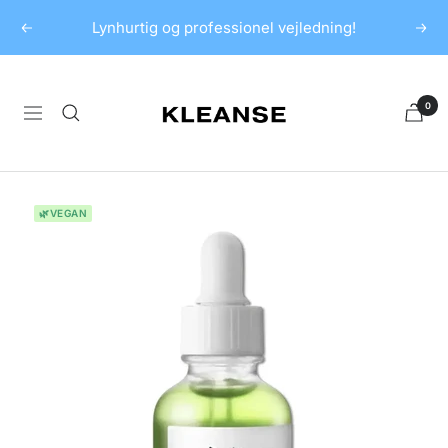
Spring
Lynhurtig og professionel vejledning!
Forrige
Næs
til
indhold
KLEANSE
0
Navigation
🌿VEGAN