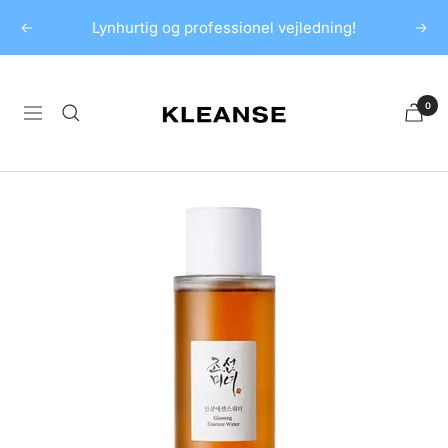
Spring
Lynhurtig og professionel vejledning!
Forrige
Næs
til
indhold
KLEANSE
0
Navigation