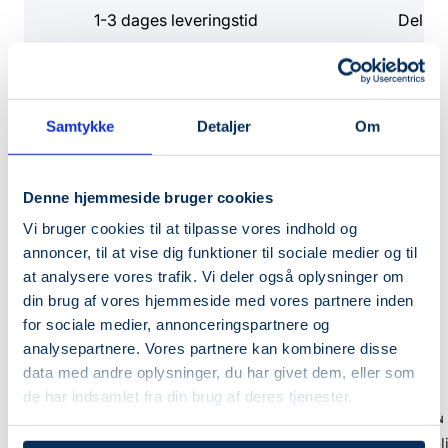
1-3 dages leveringstid
Del di
Mere fra samme brand
Samtykke
Detaljer
Om
🌿VEGAN
SPAR 20%
Denne hjemmeside bruger cookies
SPAR 20%
Vi bruger cookies til at tilpasse vores indhold og
annoncer, til at vise dig funktioner til sociale medier og til
at analysere vores trafik. Vi deler også oplysninger om
din brug af vores hjemmeside med vores partnere inden
for sociale medier, annonceringspartnere og
analysepartnere. Vores partnere kan kombinere disse
+
data med andre oplysninger, du har givet dem, eller som
Læg
de har indsamlet fra din brug af deres tjenester.
i
BEAUTY OF JOSEON
BEAUTY OF JOSEON
kurv
Relief Sun: Rice + Probiotics
Glow Serum : Propol