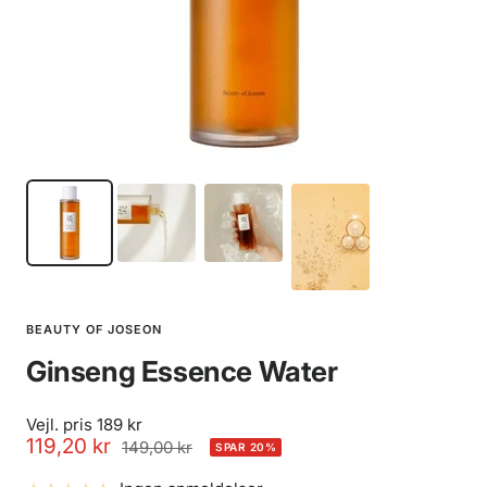
BEAUTY OF JOSEON
Ginseng Essence Water
Vejl. pris 189 kr
Udsalgspris
119,20 kr
Normalpris
149,00 kr
SPAR 20%