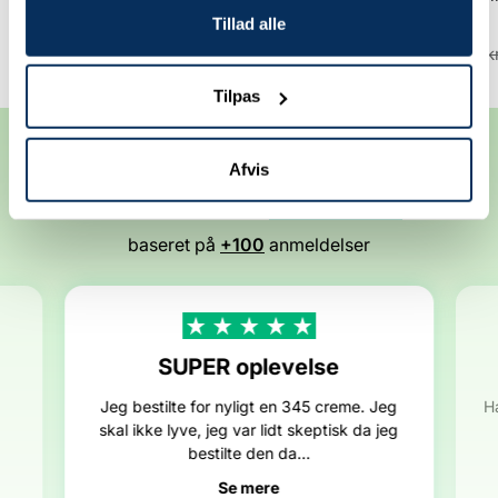
SPF 50+ PA++++
Niacinamide
Tillad alle
Udsalgspris
Normalpris
Udsalgspris
Normalp
127,20 kr
159,00 kr
111,20 kr
139,00 k
Tilpas
Anbefalet af vores kunder
Afvis
4.8
Fremragende
/ 5
baseret på
+100
anmeldelser
SUPER oplevelse
Jeg bestilte for nyligt en 345 creme. Jeg
H
skal ikke lyve, jeg var lidt skeptisk da jeg
bestilte den da...
Se mere