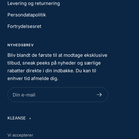
næringsstoffer
Levering og returnering
Giv din hud den ultimative pleje med
BIODANCE
Persondatapolitik
Bio-Collagen Real Deep Mask
– din genvej til en
strålende, fugtmættet og ungdommelig hud. ✨
Fortrydelsesret
NYHEDSBREV
Bliv blandt de første til at modtage eksklusive
tilbud, sneak peeks på nyheder og særlige
rabatter direkte i din indbakke. Du kan til
enhver tid afmelde dig.
Din e-mail
KLEANSE
Vi accepterer