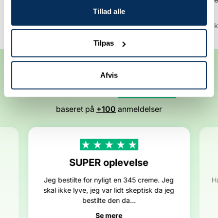
stk.)
(4 stk.)
Tillad alle
Udsalgspris
Normalpris
Udsalgspris
Normalp
175,20 kr
219,00 kr
175,20 kr
219,00 k
Tilpas
Anbefalet af vores kunder
Afvis
4.8
Fremragende
/ 5
baseret på
+100
anmeldelser
SUPER oplevelse
Jeg bestilte for nyligt en 345 creme. Jeg
H
skal ikke lyve, jeg var lidt skeptisk da jeg
bestilte den da...
Se mere