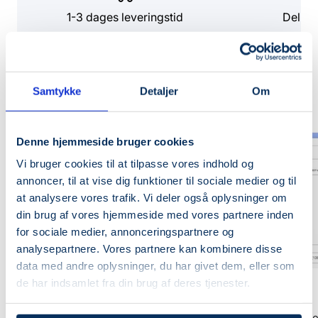
1-3 dages leveringstid
Del di
Mere fra samme brand
Samtykke
Detaljer
Om
SPAR 20%
SPAR 20%
Denne hjemmeside bruger cookies
Vi bruger cookies til at tilpasse vores indhold og
annoncer, til at vise dig funktioner til sociale medier og til
at analysere vores trafik. Vi deler også oplysninger om
din brug af vores hjemmeside med vores partnere inden
for sociale medier, annonceringspartnere og
analysepartnere. Vores partnere kan kombinere disse
+
data med andre oplysninger, du har givet dem, eller som
Læg
de har indsamlet fra din brug af deres tjenester.
i
BIODANCE
BIODANCE
kurv
Bio-Collagen Real Deep Mask (4
Hydro Cera-nol Real De