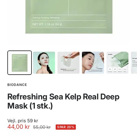
BIODANCE
Refreshing Sea Kelp Real Deep
Mask (1 stk.)
Vejl. pris 59 kr
Udsalgspris
44,00 kr
Normalpris
55,00 kr
SPAR 20%