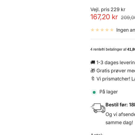
Vejl. pris 229 kr
Udsalgspris
167,20 kr
Norma
209,0
Ingen a
🚚 1-3 dages leveri
🎁 Gratis prøver med
🔖 Vi prismatcher!
L
På lager
Bestil før:
18
Og vi afsend
samme dag!