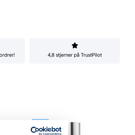
ordrer!
4,8 stjerner på TrustPilot
NYHED
NYH
UDSOLGT
SPA