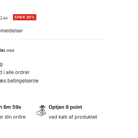
lpris
0 kr
SPAR 20%
nmeldelser
ng
 i alle ordrer
æs betingelserne
h 6m 58s
Optjen
8
point
er din ordre
ved køb af produktet