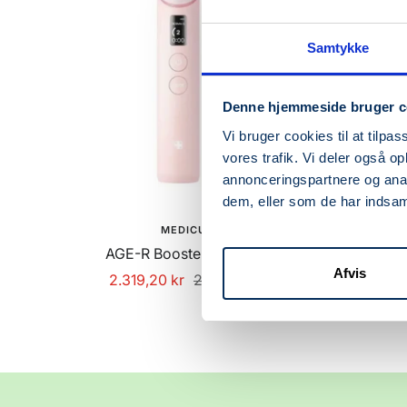
Samtykke
Denne hjemmeside bruger c
Vi bruger cookies til at tilpas
vores trafik. Vi deler også 
annonceringspartnere og anal
dem, eller som de har indsaml
MEDICUBE
AGE-R Booster Pro (Pink)
AGE
Afvis
Udsalgspris
Normalpris
Ud
2.319,20 kr
2.899,00 kr
2.