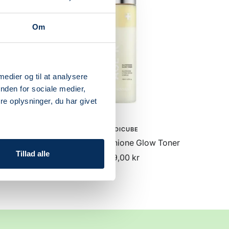
Om
 medier og til at analysere
nden for sociale medier,
e oplysninger, du har givet
MEDICUBE
Capsule
AGE-R Glutathione Glow Toner
C
Tillad alle
Udsalgspris
199,00 kr
is
r