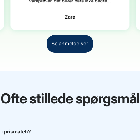
vareprøver, det bliver bare ikke bedre...
Zara
Se anmeldelser
Ofte stillede spørgsmål
 i prismatch?