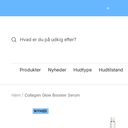
Spring
Forrige
til
indhold
Produkter
Nyheder
Hudtype
Hudtilstand
Hjem
Collagen Glow Booster Serum
NYHED