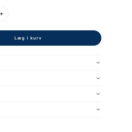
Forøg
antal
Læg i kurv