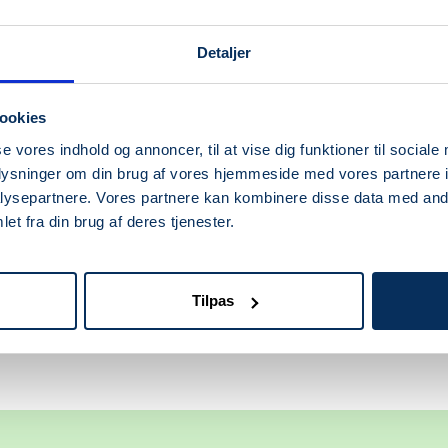
Detaljer
ookies
se vores indhold og annoncer, til at vise dig funktioner til sociale
oplysninger om din brug af vores hjemmeside med vores partnere i
ysepartnere. Vores partnere kan kombinere disse data med andr
et fra din brug af deres tjenester.
MEDICUBE
MEDICUBE
-R Booster Pro (Sort)
Age-R Glutathione Glow 
Tilpas
Cream
salgspris
Normalpris
319,20 kr
2.899,00 kr
Udsalgspris
Normalpr
199,20 kr
249,00 k