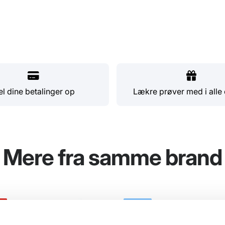
l dine betalinger op
Lækre prøver med i alle 
Mere fra samme brand
0%
NYHED
SPAR 20%